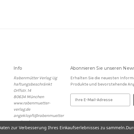
Info
Abonnieren Sie unseren News
Rabenmütter Verlag Ug
Erhalten Sie die neuesten Infor
haftungsbeschränkt
Produkte und bevorstehende An
Orffstr. 14
80634 München
E
www.rabenmuetter-
-
verlag.de
M
angeklopft@rabenmuetter
a
-verlag.de
i
aten zur Verbesserung Ihres Einkaufserlebnisses zu sammeln.
Dur
Rufen Sie uns an unter
l