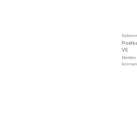
Rabenm
Postka
VE
Melden 
könne