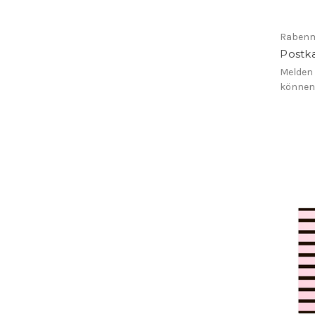
Rabenm
Postka
Melden 
könne