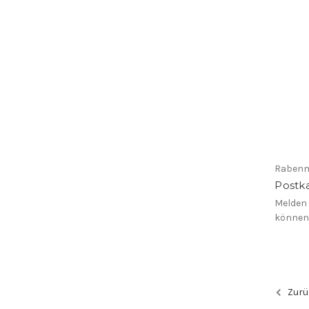
Rabenm
Postka
Melden 
könne
Zurü