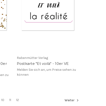
Rabenmütter Verlag
10er
Postkarte "Et voilà" - 10er VE
Melden Sie sich an, um Preise sehen zu
können
hen zu
10
11
12
Weiter