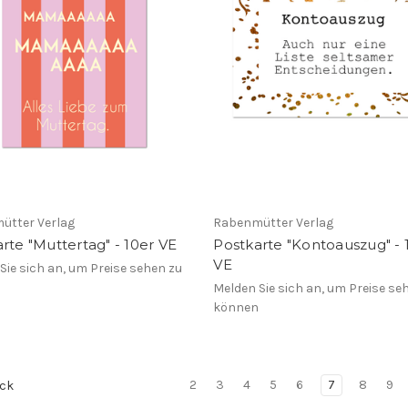
ütter Verlag
Rabenmütter Verlag
rte "Muttertag" - 10er VE
Postkarte "Kontoauszug" - 
VE
Sie sich an, um Preise sehen zu
n
Melden Sie sich an, um Preise se
können
2
3
4
5
6
7
8
9
ck