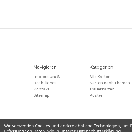
Navigieren
Kategorien
Impressum &
Alle Karten
Rechtliches
Karten nach Themen
Kontakt
Trauerkarten
Sitemap
Poster
Wir verwenden Cookies und andere ähnliche Technologien, um D
Erfassung von Daten, wie in unserer
Datenschutzerklärung
.