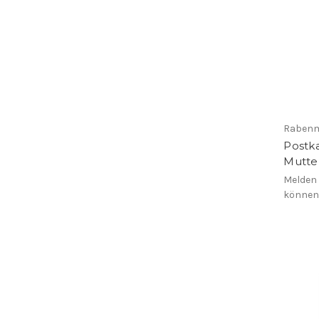
Rabenm
Postka
Mutter
Melden 
könne